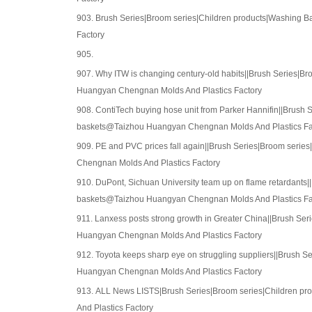
903.
Brush Series|Broom series|Children products|Washing 
Factory
905.
907.
Why ITW is changing century-old habits||Brush Series|B
Huangyan Chengnan Molds And Plastics Factory
908.
ContiTech buying hose unit from Parker Hannifin||Brush 
baskets@Taizhou Huangyan Chengnan Molds And Plastics Fa
909.
PE and PVC prices fall again||Brush Series|Broom seri
Chengnan Molds And Plastics Factory
910.
DuPont, Sichuan University team up on flame retardants|
baskets@Taizhou Huangyan Chengnan Molds And Plastics Fa
911.
Lanxess posts strong growth in Greater China||Brush Se
Huangyan Chengnan Molds And Plastics Factory
912.
Toyota keeps sharp eye on struggling suppliers||Brush 
Huangyan Chengnan Molds And Plastics Factory
913.
ALL News LISTS|Brush Series|Broom series|Children p
And Plastics Factory